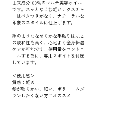
由来成分100％のマルチ美容オイル
です。スッとなじむ軽いテクスチャ
ーはベタつきがなく、ナチュラルな
印象のスタイルに仕上げます。
絹のようななめらかな手触りは肌と
の親和性も高く、心地よく全身保湿
ケアが可能です。使用量をコントロ
ールする為に、専用スポイトを付属
しています。
＜使用感＞
質感：軽め
髪が軟らかい、細い、ボリュームダ
ウンしたくない方にオススメ
成分
オリーブ果実油、ヒマワリ種子
使用方法
油、ホホバ種子油、レモン果皮