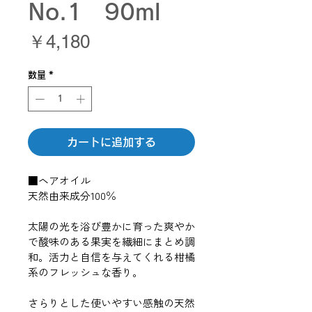
No.1 90ml
価
￥4,180
格
数量
*
カートに追加する
■ヘアオイル 
天然由来成分100％
太陽の光を浴び豊かに育った爽やか
で酸味のある果実を繊細にまとめ調
和。活力と自信を与えてくれる柑橘
系のフレッシュな香り。
さらりとした使いやすい感触の天然